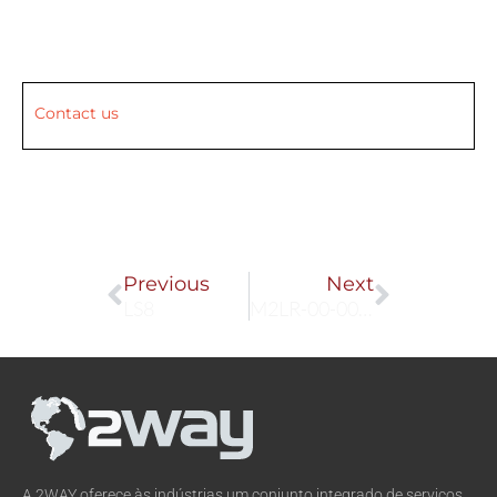
Contact us
Prev
Next
Previous
Next
LS8
M2LR-00-000-0
A 2WAY oferece às indústrias um conjunto integrado de serviços