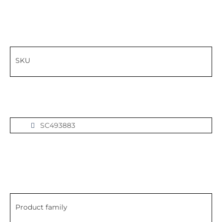
SKU
SC493883
Product family