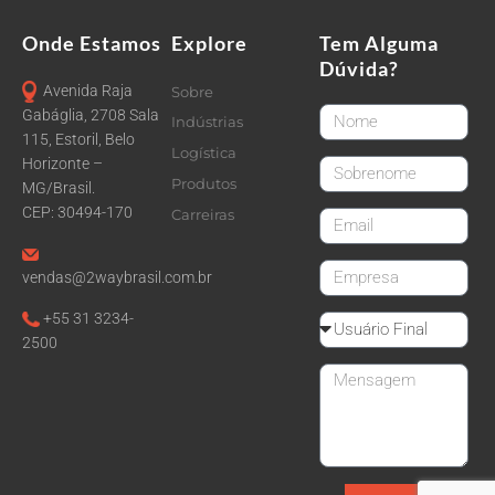
Onde Estamos
Explore
Tem Alguma
Dúvida?
Avenida Raja
Sobre
FirstName
Gabáglia, 2708 Sala
Indústrias
115, Estoril, Belo
Logística
Horizonte –
LastName
Produtos
MG/Brasil.
CEP: 30494-170
Carreiras
email
CompanyName
vendas@2waybrasil.com.br
+55 31 3234-
Reseller
2500
Message