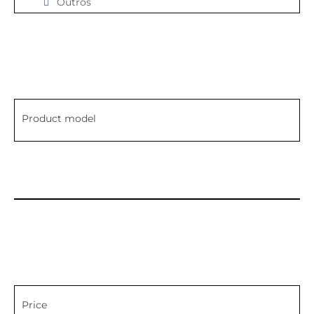
Outros
Product model
Price