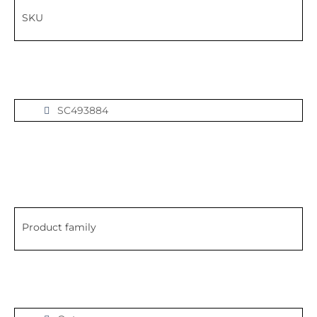
SKU
SC493884
Product family