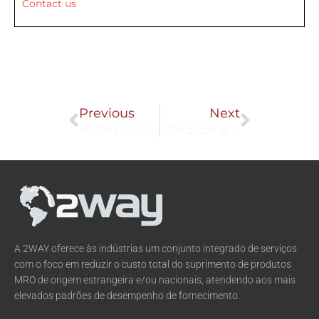
Contact us
Prev
Next
Previous
Next
683M19 & 90I0225 & 683A110200
706-512A-B10 & 7CJ-6400-A2N-02-280
A 2WAY oferece às indústrias um conjunto integrado de serviços
com o foco em reduzir o custo total do suprimento de produtos
MRO de origem estrangeira e/ou nacionais, atendendo aos mais
elevados padrões de desempenho de fornecimento.