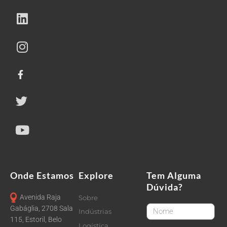
Onde Estamos
Explore
Tem Alguma
Dúvida?
Avenida Raja
Sobre
FirstName
Gabáglia, 2708 Sala
Indústrias
115, Estoril, Belo
Logística