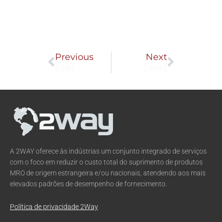
Prev
Next
Previous
Next
8554
19851
A 2WAY oferece às indústrias um conjunto integrado de serviços
com o foco em reduzir o custo total do suprimento de produtos
MRO de origem estrangeira e/ou nacionais, atendendo aos mais
elevados padrões de desempenho de fornecimento.
Política de privacidade 2Way