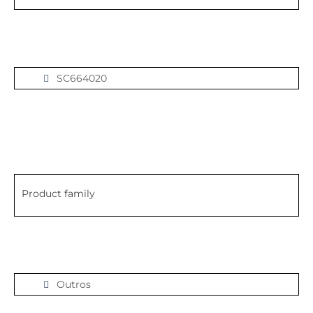
SC664020
Product family
Outros