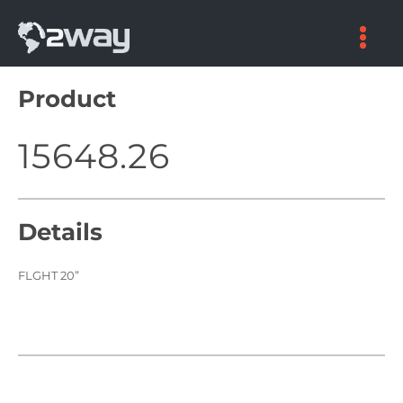
Skip
to
content
Product
15648.26
Details
FLGHT 20”