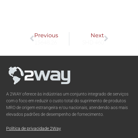
Prev
Next
Previous
Next
15648.26
SHD 460
A 2WAY oferece às indústrias um conjunto integrado de serviços
com o foco em reduzir o custo total do suprimento de produtos
MRO de origem estrangeira e/ou nacionais, atendendo aos mais
elevados padrões de desempenho de fornecimento.
Política de privacidade 2Way