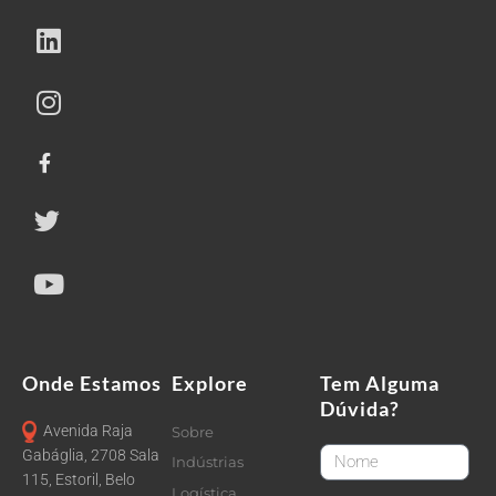
Onde Estamos
Explore
Tem Alguma
Dúvida?
Avenida Raja
Sobre
FirstName
Gabáglia, 2708 Sala
Indústrias
115, Estoril, Belo
Logística