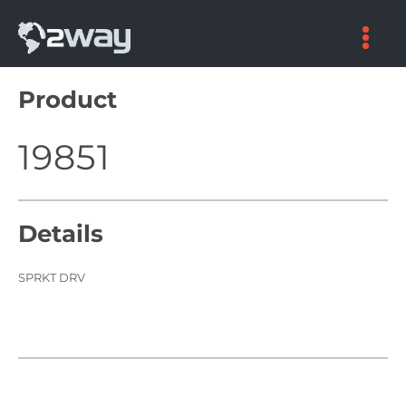
Skip
to
content
Product
19851
Details
SPRKT DRV