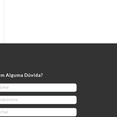
em Alguma Dúvida?
rstName
stName
ail