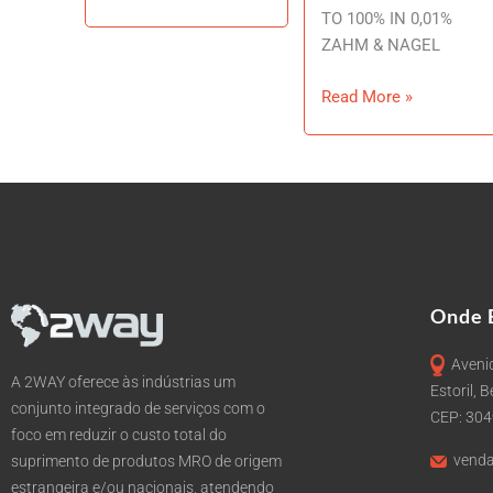
TO 100% IN 0,01%
ZAHM & NAGEL
Read More »
Onde 
Avenid
A 2WAY oferece às indústrias um
Estoril, 
conjunto integrado de serviços com o
CEP: 30
foco em reduzir o custo total do
venda
suprimento de produtos MRO de origem
estrangeira e/ou nacionais, atendendo