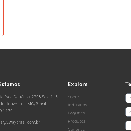
Estamos
Explore
T
Fi
a Raja Gabáglia, 2708 Sala 115,
Sobre
Belo Horizonte – MG/Brasil.
Indústrias
La
494-170
Logística
Produtos
s@2waybrasil.com.br
em
Carreiras