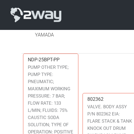
YAMADA
NDP-25BPT-PP
NDP-
25BPT-
PUMP OTHER TYPE;
PP
PUMP TYPE:
PNEUMATIC;
MAXIMUM WORKING
PRESSURE: 7 BAR;
802362
802362
FLOW RATE: 133
VALVE. BODY ASSY
L/MIN; FLUIDS: 75%
P/N 802362 EIA:
CAUSTIC SODA
FLARE STACK & TANK
SOLUTION; TYPE OF
KNOCK OUT DRUM
OPERATION: POSITIVE