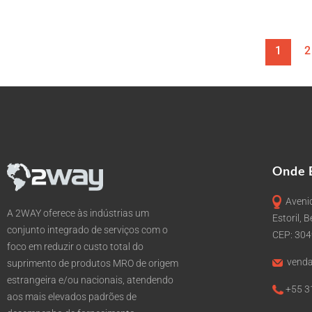
1
2
Onde 
Avenid
A 2WAY oferece às indústrias um
Estoril, 
conjunto integrado de serviços com o
CEP: 30
foco em reduzir o custo total do
venda
suprimento de produtos MRO de origem
estrangeira e/ou nacionais, atendendo
+55 3
aos mais elevados padrões de