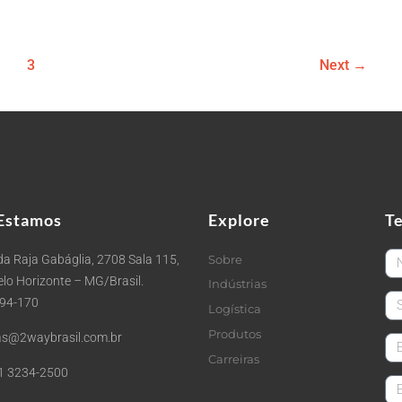
3
Next
→
Estamos
Explore
T
Fi
a Raja Gabáglia, 2708 Sala 115,
Sobre
Belo Horizonte – MG/Brasil.
Indústrias
La
494-170
Logística
Produtos
s@2waybrasil.com.br
em
Carreiras
1 3234-2500
Co