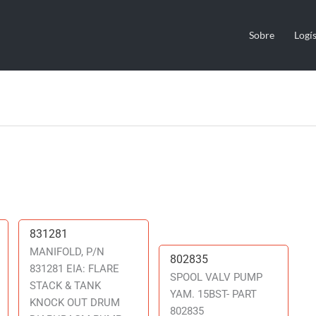
Sobre
Logís
831281
831281
MANIFOLD, P/N
802835
802835
831281 EIA: FLARE
SPOOL VALV PUMP
STACK & TANK
YAM. 15BST- PART
KNOCK OUT DRUM
802835