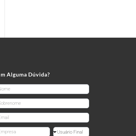
em Alguma Dúvida?
rstName
stName
ail
mpanyName
Reseller