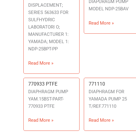
DIAPURAGM PUMP
DISPLACEMENT;
MODEL NDP-25BAV
SERIES 563633 FOR
SULFHYDRIC
Read More »
LABORATORI O;
MANUFACTURER 1:
YAMADA; MODEL 1:
NDP-25BPT-PP
Read More »
770933 PTFE
771110
770933
771110
PTFE
DIAPHRAGM PUMP
DIAPHRAGM FOR
YAM.15BST-PART-
YAMADA PUMP 25
770933 PTFE
T/REF.771110
Read More »
Read More »