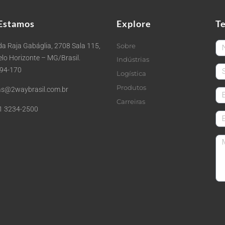
Estamos
Explore
T
Fi
a Raja Gabáglia, 2708 Sala 115,
Sobre
Belo Horizonte – MG/Brasil.
Indústrias
La
494-170
Logística
Produtos
s@2waybrasil.com.br
em
Carreiras
1 3234-2500
Co
Me