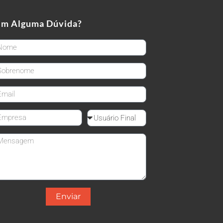
em Alguma Dúvida?
rstName
stName
ail
mpanyName
Reseller
ssage
Enviar