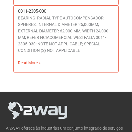
0011-2305-030
0011-
BEARING: RADIAL TYPE AUTOCOMPENSADOR
2305-
SPHERES; INTERNAL DIAMETER 25,000MM;
030
EXTERNAL DIAMETER 62,000 MM; WIDTH 24,000
MM; REFER NCIACOMERCIAL WESTFALIA 0011-
2305-030; NOTE NOT APPLICABLE; SPECIAL
CONDITION (S) NOT APPLICABLE
Read More »
A 2WAY oferece às indústrias um conjunto integrado de serviços