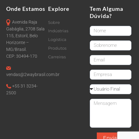
Onde Estamos
Explore
Tem Alguma
Dúvida?
Avenida Raja
Sobre
FirstName
Gabáglia, 2708 Sala
Indústrias
115, Estoril, Belo
Logística
Horizonte –
LastName
Produtos
MG/Brasil.
CEP: 30494-170
Carreiras
email
CompanyName
vendas@2waybrasil.com.br
+55 31 3234-
Reseller
2500
Message
Enviar