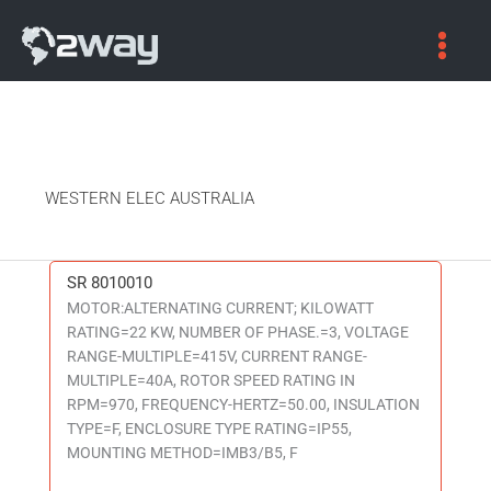
WESTERN ELEC AUSTRALIA
SR 8010010
SR
MOTOR:ALTERNATING CURRENT; KILOWATT
8010010
RATING=22 KW, NUMBER OF PHASE.=3, VOLTAGE
RANGE-MULTIPLE=415V, CURRENT RANGE-
MULTIPLE=40A, ROTOR SPEED RATING IN
RPM=970, FREQUENCY-HERTZ=50.00, INSULATION
TYPE=F, ENCLOSURE TYPE RATING=IP55,
MOUNTING METHOD=IMB3/B5, F