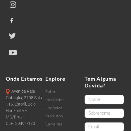
Onde Estamos
Explore
Tem Alguma
Dúvida?
Avenida Raja
Sobre
FirstName
Gabáglia, 2708 Sala
Indústrias
115, Estoril, Belo
Logística
Horizonte –
LastName
Produtos
MG/Brasil.
CEP: 30494-170
Carreiras
email