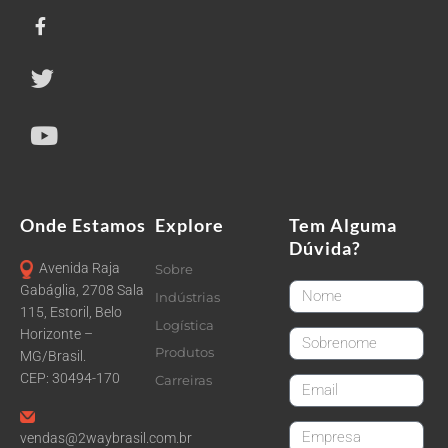
Onde Estamos
Explore
Tem Alguma
Dúvida?
Avenida Raja
Sobre
FirstName
Gabáglia, 2708 Sala
Indústrias
115, Estoril, Belo
Logística
Horizonte –
LastName
Produtos
MG/Brasil.
CEP: 30494-170
Carreiras
email
CompanyName
vendas@2waybrasil.com.br