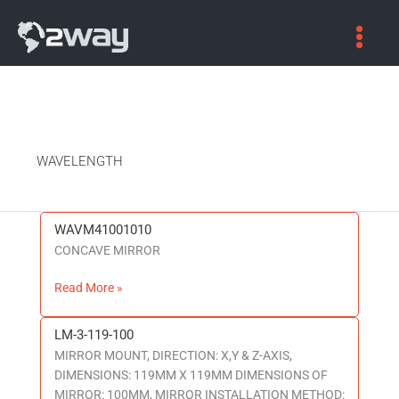
WAVELENGTH
WAVM41001010
WAVM41001010
CONCAVE MIRROR
Read More »
LM-3-119-100
LM-
MIRROR MOUNT, DIRECTION: X,Y & Z-AXIS,
3-
DIMENSIONS: 119MM X 119MM DIMENSIONS OF
119-
MIRROR: 100MM, MIRROR INSTALLATION METHOD:
100