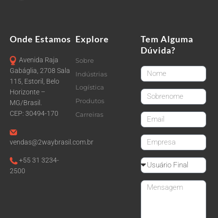
Onde Estamos
Explore
Tem Alguma
Dúvida?
Avenida Raja
Sobre
FirstName
Gabáglia, 2708 Sala
Indústrias
115, Estoril, Belo
Logística
Horizonte –
LastName
Produtos
MG/Brasil.
CEP: 30494-170
Carreiras
email
CompanyName
vendas@2waybrasil.com.br
+55 31 3234-
Reseller
2500
Message