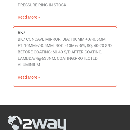
PRESSURE RING IN STOCK
Read More »
BK7
BK7
BK7 CONCAVE MIRROR, DIA: 100MM +0/-0.5MM,
ET: 10MM+/-0.5MM, ROC: -10M+/-5%, SQ: 40-20 S/D
BEFORE COATING; 60-40 S/D AFTER COATING,
LAMBDA/4@633NM, COATING:PROTECTED
ALUMINIUM
Read More »