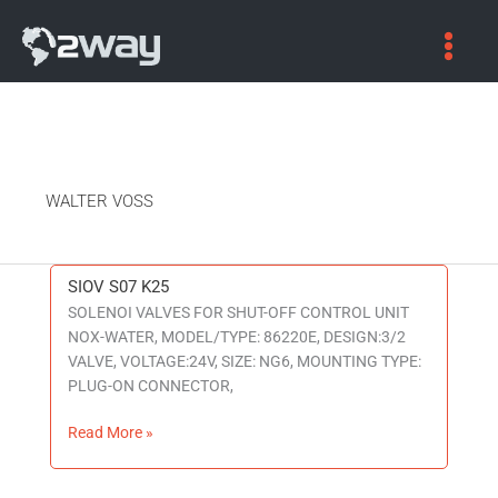
WALTER VOSS
SIOV S07 K25
SIOV
SOLENOI VALVES FOR SHUT-OFF CONTROL UNIT
S07
NOX-WATER, MODEL/TYPE: 86220E, DESIGN:3/2
K25
VALVE, VOLTAGE:24V, SIZE: NG6, MOUNTING TYPE:
PLUG-ON CONNECTOR,
Read More »