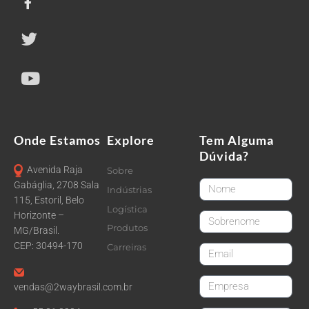
Onde Estamos
Explore
Tem Alguma
Dúvida?
Avenida Raja
Sobre
FirstName
Gabáglia, 2708 Sala
Indústrias
115, Estoril, Belo
Logística
Horizonte –
LastName
Produtos
MG/Brasil.
CEP: 30494-170
Carreiras
email
CompanyName
vendas@2waybrasil.com.br