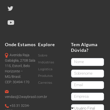
Onde Estamos
Explore
Tem Alguma
Dúvida?
Avenida Raja
Sobre
FirstName
Gabáglia, 2708 Sala
Indústrias
115, Estoril, Belo
Logística
Horizonte –
LastName
Produtos
MG/Brasil.
CEP: 30494-170
Carreiras
email
CompanyName
vendas@2waybrasil.com.br
+55 31 3234-
Reseller