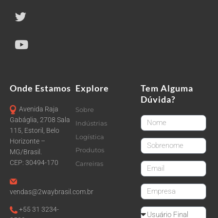
Onde Estamos
Explore
Tem Alguma
Dúvida?
Avenida Raja
Sobre
FirstName
Gabáglia, 2708 Sala
Indústrias
115, Estoril, Belo
Logística
Horizonte –
LastName
Produtos
MG/Brasil.
CEP: 30494-170
Carreiras
email
CompanyName
vendas@2waybrasil.com.br
+55 31 3234-
Reseller