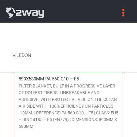
VILEDON
890X580MM PA 560 G10 – F5
890X580MM
FILTER BLANKET, BUILT IN A PROGRESSIVE LAYER
PA
OF POLYEST FIBERS | UNBREAKABLE AND
560
ADHESIVE, WITH PROTECTIVE VEIL ON THE CLEAN
G10
AIR SIDE WITH | 100% EFFICIENCY ON PARTICLES
–
-10ΜM. | REFERENCE: PA 560 G10 – F5 | CLASS: EU5
F5
– DIN 24185 – F5 (EN779) | DIMENSIONS: 890MM X
580MM