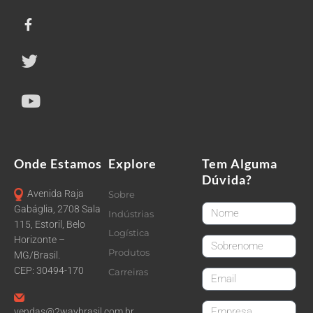
Onde Estamos
Explore
Tem Alguma
Dúvida?
Avenida Raja
Sobre
FirstName
Gabáglia, 2708 Sala
Indústrias
115, Estoril, Belo
Logística
Horizonte –
LastName
Produtos
MG/Brasil.
CEP: 30494-170
Carreiras
email
CompanyName
vendas@2waybrasil.com.br