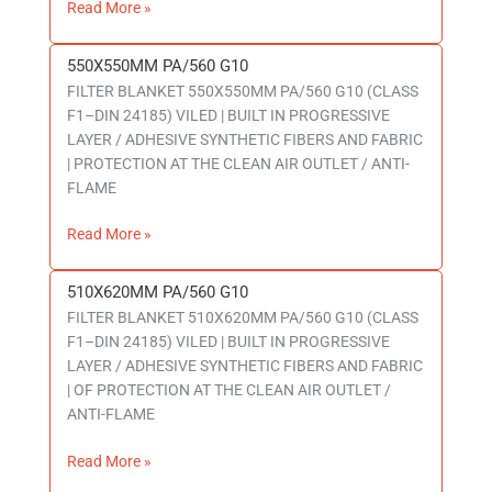
Read More »
550X550MM PA/560 G10
550X550MM
FILTER BLANKET 550X550MM PA/560 G10 (CLASS
PA/560
F1–DIN 24185) VILED | BUILT IN PROGRESSIVE
G10
LAYER / ADHESIVE SYNTHETIC FIBERS AND FABRIC
| PROTECTION AT THE CLEAN AIR OUTLET / ANTI-
FLAME
Read More »
510X620MM PA/560 G10
510X620MM
FILTER BLANKET 510X620MM PA/560 G10 (CLASS
PA/560
F1–DIN 24185) VILED | BUILT IN PROGRESSIVE
G10
LAYER / ADHESIVE SYNTHETIC FIBERS AND FABRIC
| OF PROTECTION AT THE CLEAN AIR OUTLET /
ANTI-FLAME
Read More »