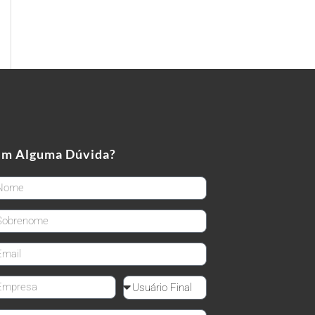
em Alguma Dúvida?
rstName
stName
ail
mpanyName
Reseller