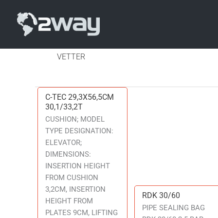
VETTER
C-TEC 29,3X56,5CM
C-
30,1/33,2T
TEC
CUSHION; MODEL
29,3X56,5CM
TYPE DESIGNATION:
30,1/33,2T
ELEVATOR;
DIMENSIONS:
INSERTION HEIGHT
FROM CUSHION
3,2CM, INSERTION
RDK 30/60
RDK
HEIGHT FROM
30/60
PIPE SEALING BAG
PLATES 9CM, LIFTING