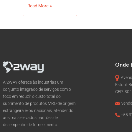
Read More »
Onde 
Avenid
A 2WAY oferece às indústrias um
Estoril, 
conjunto integrado de serviços com o
CEP: 30
foco em reduzir o custo total do
venda
suprimento de produtos MRO de origem
estrangeira e/ou nacionais, atendendo
+55 3
aos mais elevados padrões de
desempenho de fornecimento.