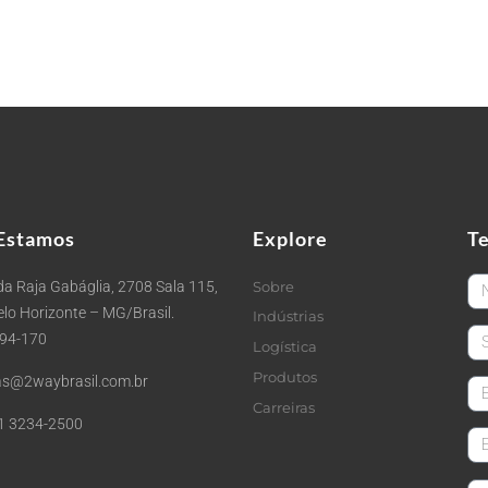
Estamos
Explore
T
Fi
a Raja Gabáglia, 2708 Sala 115,
Sobre
Belo Horizonte – MG/Brasil.
Indústrias
La
494-170
Logística
Produtos
s@2waybrasil.com.br
em
Carreiras
1 3234-2500
Co