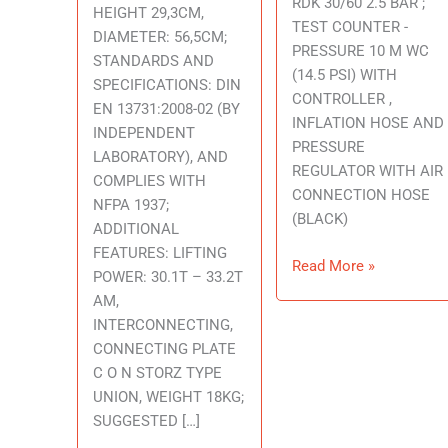
RDK 30/60 2.5 BAR ;
HEIGHT 29,3CM,
TEST COUNTER -
DIAMETER: 56,5CM;
PRESSURE 10 M WC
STANDARDS AND
(14.5 PSI) WITH
SPECIFICATIONS: DIN
CONTROLLER ,
EN 13731:2008-02 (BY
INFLATION HOSE AND
INDEPENDENT
PRESSURE
LABORATORY), AND
REGULATOR WITH AIR
COMPLIES WITH
CONNECTION HOSE
NFPA 1937;
(BLACK)
ADDITIONAL
FEATURES: LIFTING
Read More »
POWER: 30.1T – 33.2T
AM,
INTERCONNECTING,
CONNECTING PLATE
C O N STORZ TYPE
UNION, WEIGHT 18KG;
SUGGESTED […]