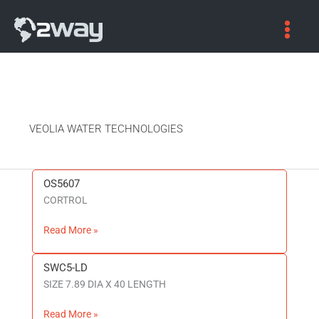
VEOLIA WATER TECHNOLOGIES
OS5607
OS5607
CORTROL
Read More »
SWC5-LD
SWC5-
SIZE 7.89 DIA X 40 LENGTH
LD
Read More »