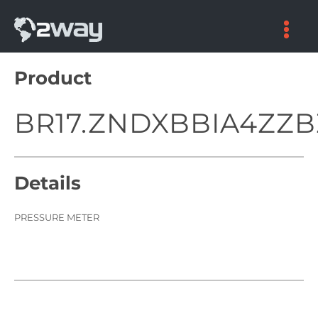
Skip
to
content
Product
BR17.ZNDXBBIA4ZZB
Details
PRESSURE METER