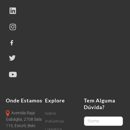
Onde Estamos
Explore
Tem Alguma
Dúvida?
Avenida Raja
Sobre
FirstName
Gabáglia, 2708 Sala
Indústrias
115, Estoril, Belo
Logística