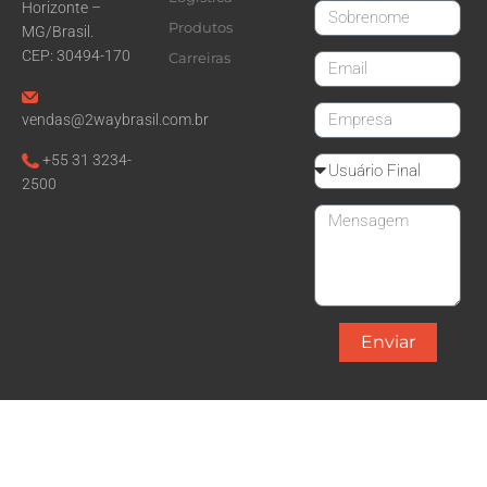
Horizonte –
LastName
Produtos
MG/Brasil.
CEP: 30494-170
Carreiras
email
CompanyName
vendas@2waybrasil.com.br
+55 31 3234-
Reseller
2500
Message
Enviar