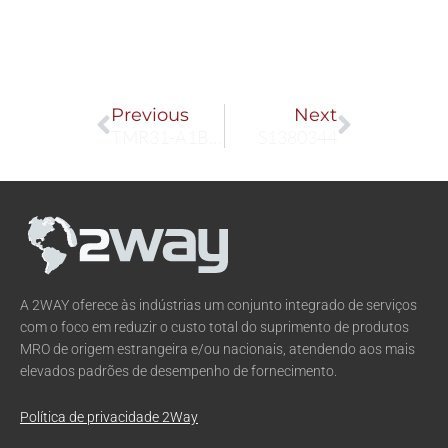
Prev
Next
Previous
Next
TMR31-A1BCBBAE1AAA
S1380344
A 2WAY oferece às indústrias um conjunto integrado de serviços
com o foco em reduzir o custo total do suprimento de produtos
MRO de origem estrangeira e/ou nacionais, atendendo aos mais
elevados padrões de desempenho de fornecimento.
Política de privacidade 2Way