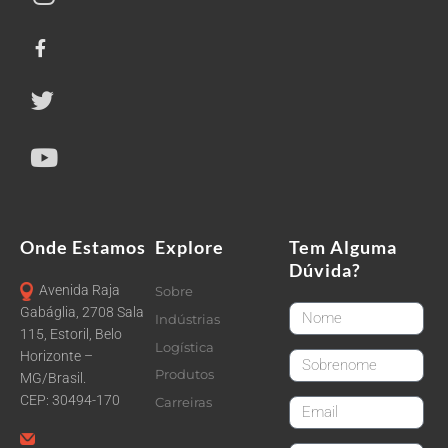
Onde Estamos
Explore
Tem Alguma
Dúvida?
Avenida Raja
Sobre
FirstName
Gabáglia, 2708 Sala
Indústrias
115, Estoril, Belo
Logística
Horizonte –
LastName
Produtos
MG/Brasil.
CEP: 30494-170
Carreiras
email