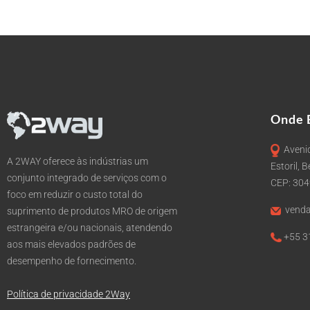
Onde 
Avenid
A 2WAY oferece às indústrias um
Estoril, 
conjunto integrado de serviços com o
CEP: 30
foco em reduzir o custo total do
venda
suprimento de produtos MRO de origem
estrangeira e/ou nacionais, atendendo
+55 3
aos mais elevados padrões de
desempenho de fornecimento.
Política de privacidade 2Way