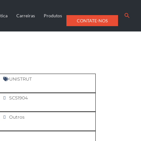
Searc
tica
Carreiras
Produtos
CONTATE-NOS
UNISTRUT
SC51904
Outros