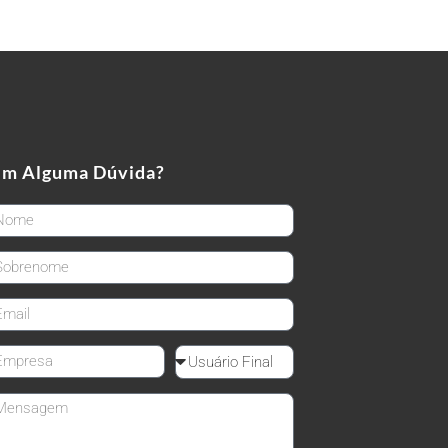
em Alguma Dúvida?
rstName
stName
ail
mpanyName
Reseller
ssage