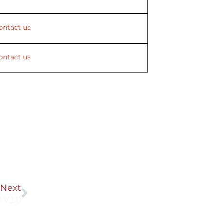
ontact us
ontact us
Next
Next
 V1.0