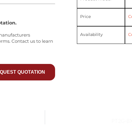
Price
C
tation.
Availability
C
manufacturers
erms. Contact us to learn
QUEST QUOTATION
PT2G-BX