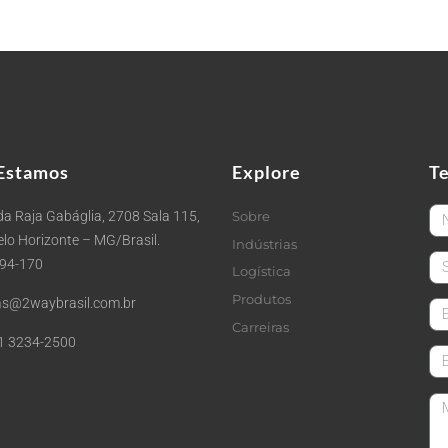
Estamos
Explore
T
Fi
a Raja Gabáglia, 2708 Sala 115,
Sobre
Belo Horizonte – MG/Brasil.
Indústrias
La
494-170
Logística
Produtos
s@2waybrasil.com.br
em
Carreiras
1 3234-2500
Co
Me