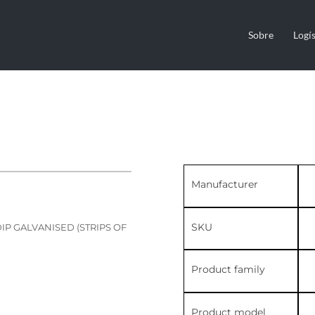
Sobre
Logís
Manufacturer
SKU
T-DIP GALVANISED (STRIPS OF
Product family
Product model