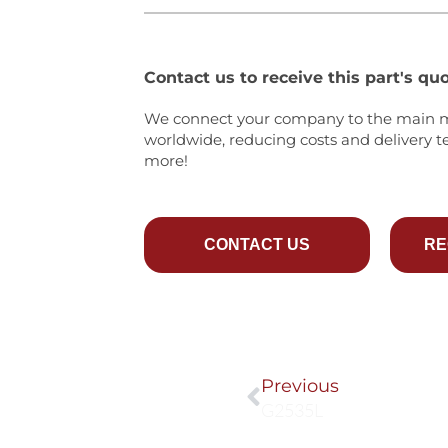
Contact us to receive this part's quo
We connect your company to the main 
worldwide, reducing costs and delivery t
more!
CONTACT US
RE
Prev
Previous
G2535L