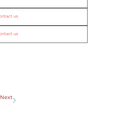
ontact us
ontact us
Next
Next
2.240