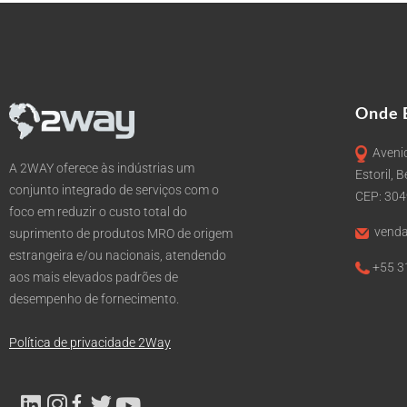
Onde 
Avenid
A 2WAY oferece às indústrias um
Estoril, 
conjunto integrado de serviços com o
CEP: 30
foco em reduzir o custo total do
venda
suprimento de produtos MRO de origem
estrangeira e/ou nacionais, atendendo
+55 3
aos mais elevados padrões de
desempenho de fornecimento.
Política de privacidade 2Way