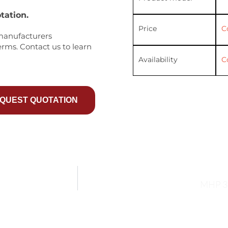
tation.
Price
C
manufacturers
erms. Contact us to learn
Availability
C
QUEST QUOTATION
MHP 3