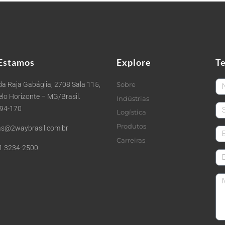
Estamos
Explore
T
Fi
a Raja Gabáglia, 2708 Sala 115,
Sobre
Belo Horizonte – MG/Brasil.
Indústrias
La
494-170
Logística
Produtos
s@2waybrasil.com.br
em
Carreiras
1 3234-2500
Co
Me