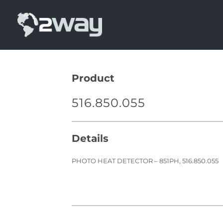
Skip
to
content
Product
516.850.055
Details
PHOTO HEAT DETECTOR – 851PH, 516.850.055