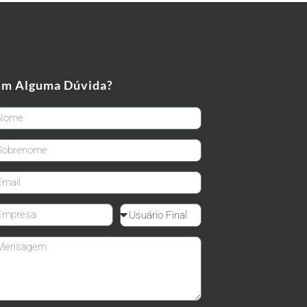
em Alguma Dúvida?
rstName
stName
ail
mpanyName
Reseller
ssage