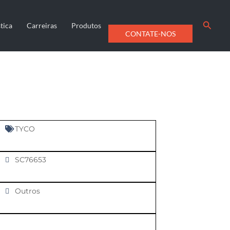
Searc
tica
Carreiras
Produtos
CONTATE-NOS
TYCO
SC76653
Outros