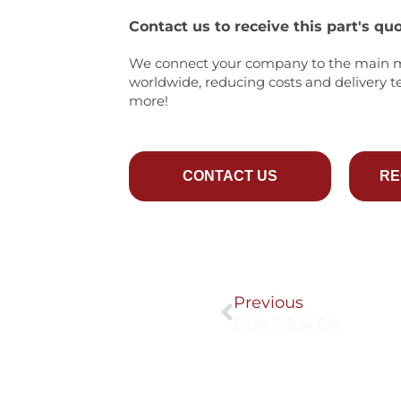
Contact us to receive this part's quo
We connect your company to the main 
worldwide, reducing costs and delivery t
more!
CONTACT US
RE
Prev
Previous
DOA-P504-BN