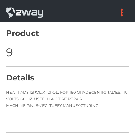
Skip
to
content
Product
9
Details
HEAT PADS 12POL X 12POL, FOR 160 GRADECENTIGRADES, 110
VOLTS, 60 HZ, USEDIN A-2 TIRE REPAIR
MACHINE P/N.: 9MFG: TUFFY MANUFACTURING