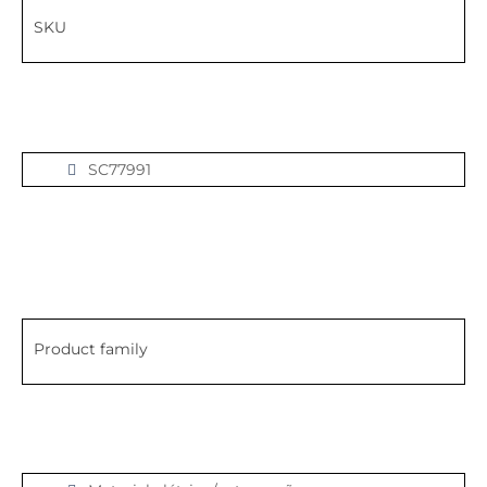
SKU
SC77991
Product family