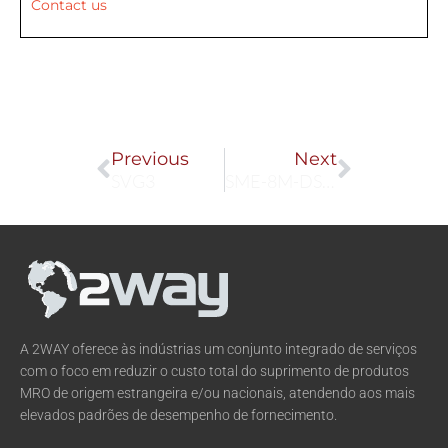
Contact us
Prev
Next
Previous
Next
SVG3
SME-8M-DS-24V-K-0,3-M8D
A 2WAY oferece às indústrias um conjunto integrado de serviços
com o foco em reduzir o custo total do suprimento de produtos
MRO de origem estrangeira e/ou nacionais, atendendo aos mais
elevados padrões de desempenho de fornecimento.