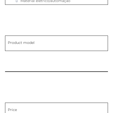
Material elétrico/automação
Product model
Price