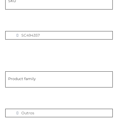
SKU
SC494357
Product family
Outros