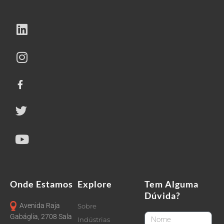
Onde Estamos
Explore
Tem Alguma
Dúvida?
Avenida Raja
Sobre
FirstName
Gabáglia, 2708 Sala
Indústrias