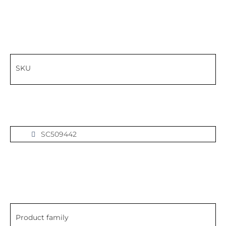
SKU
SC509442
Product family