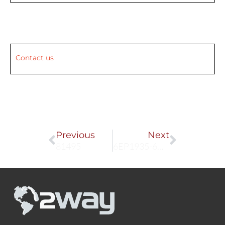
Contact us
Prev
Next
Previous
Next
81495
6EP1935-6MF01