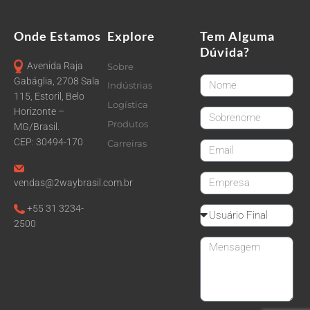
Onde Estamos
Explore
Tem Alguma
Dúvida?
Avenida Raja
Sobre
FirstName
Gabáglia, 2708 Sala
Indústrias
115, Estoril, Belo
Logística
Horizonte –
LastName
Produtos
MG/Brasil.
CEP: 30494-170
Carreiras
email
CompanyName
vendas@2waybrasil.com.br
+55 31 3234-
Reseller
2500
Message