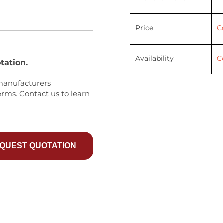
Price
C
Availability
C
tation.
manufacturers
erms. Contact us to learn
QUEST QUOTATION