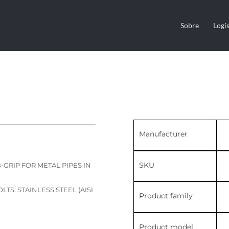
Sobre
Logís
Manufacturer
SKU
-GRIP FOR METAL PIPES IN
TS: STAINLESS STEEL (AISI
Product family
Product model