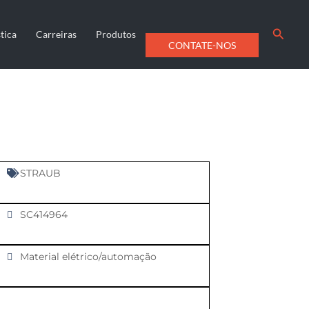
Searc
tica
Carreiras
Produtos
CONTATE-NOS
STRAUB
SC414964
Material elétrico/automação