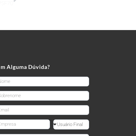
SF70
em Alguma Dúvida?
rstName
stName
ail
mpanyName
Reseller