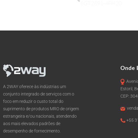
6GT2891-4FH20
Onde 
Avenid
A 2WAY oferece às indústrias um
Estoril, 
conjunto integrado de serviços com o
CEP: 30
foco em reduzir o custo total do
venda
suprimento de produtos MRO de origem
estrangeira e/ou nacionais, atendendo
+55 3
aos mais elevados padrões de
desempenho de fornecimento.