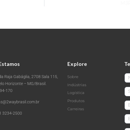
M3P
Estamos
Explore
T
Fi
a Raja Gabáglia, 2708 Sala 115,
Sobre
Belo Horizonte – MG/Brasil.
Indústrias
La
494-170
Logística
Produtos
s@2waybrasil.com.br
em
Carreiras
1 3234-2500
Co