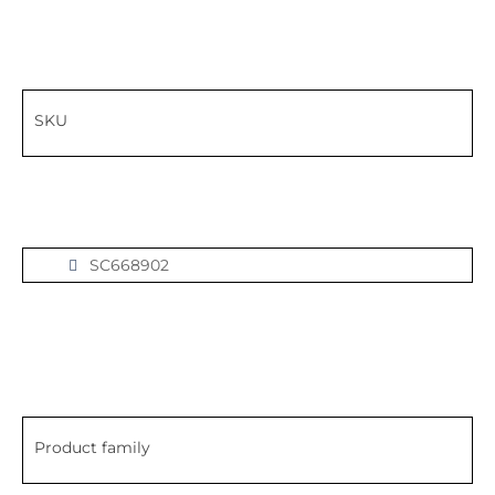
SKU
SC668902
Product family