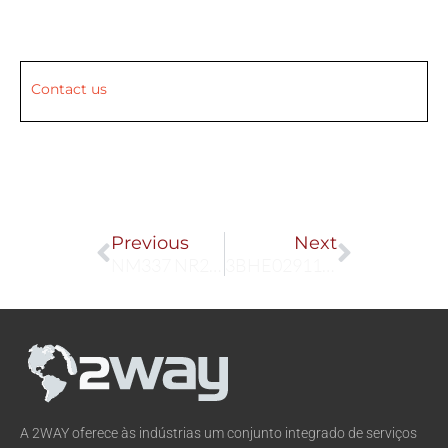
Contact us
Prev
Next
Previous
Next
NM337 NR2-190V-400NM
3BHE029110R0111
A 2WAY oferece às indústrias um conjunto integrado de serviços