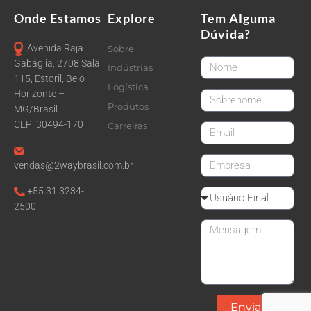
Onde Estamos
Explore
Tem Alguma
Dúvida?
Avenida Raja
Sobre
FirstName
Gabáglia, 2708 Sala
Indústrias
115, Estoril, Belo
Logística
Horizonte –
LastName
Produtos
MG/Brasil.
CEP: 30494-170
Carreiras
email
CompanyName
vendas@2waybrasil.com.br
+55 31 3234-
Reseller
2500
Message
Enviar