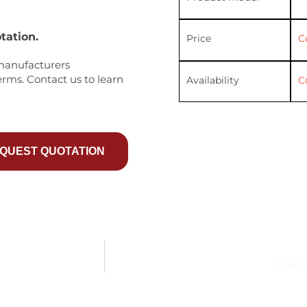
tation.
Price
C
manufacturers
erms. Contact us to learn
Availability
C
QUEST QUOTATION
5SY6