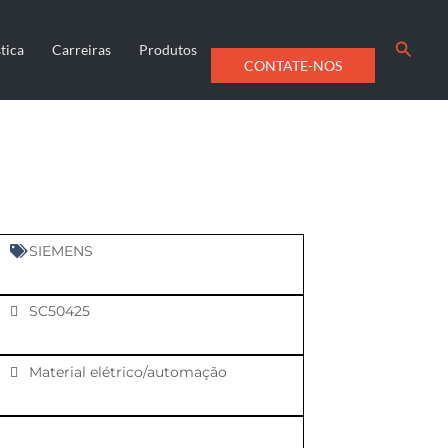
Searc
tica
Carreiras
Produtos
CONTATE-NOS
SIEMENS
SC50425
Material elétrico/automação