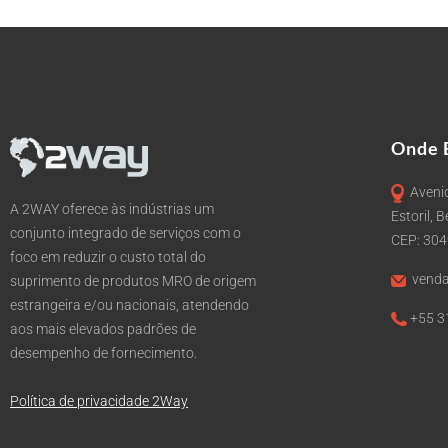
Onde 
Avenid
A 2WAY oferece às indústrias um
Estoril, 
conjunto integrado de serviços com o
CEP: 30
foco em reduzir o custo total do
venda
suprimento de produtos MRO de origem
estrangeira e/ou nacionais, atendendo
+55 3
aos mais elevados padrões de
desempenho de fornecimento.
Política de privacidade 2Way