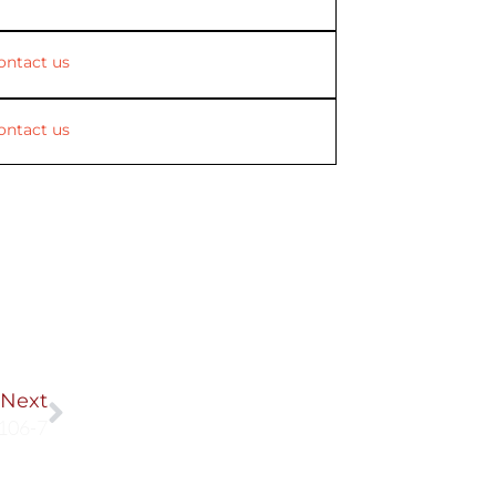
ontact us
ontact us
Next
Next
106-7