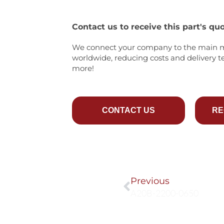
Contact us to receive this part's quo
We connect your company to the main 
worldwide, reducing costs and delivery t
more!
CONTACT US
RE
Prev
Previous
A20B-2200-0650