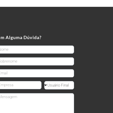
em Alguma Dúvida?
rstName
stName
ail
mpanyName
Reseller
ssage