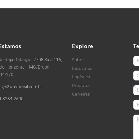
Estamos
Explore
T
Fi
a Raja Gabáglia, 2708 Sala 115,
Sobre
Belo Horizonte – MG/Brasil.
Indústrias
La
494-170
Logística
Produtos
s@2waybrasil.com.br
em
Carreiras
1 3234-2500
Co
Me