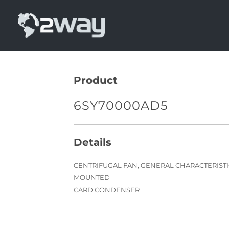
Skip
to
content
Product
6SY70000AD5
Details
CENTRIFUGAL FAN, GENERAL CHARACTERISTICS
MOUNTED
CARD CONDENSER