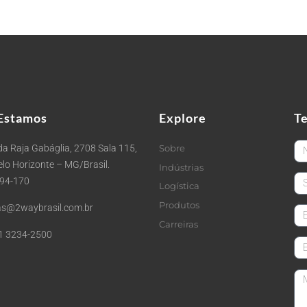
Estamos
Explore
T
Fi
a Raja Gabáglia, 2708 Sala 115,
Sobre
Belo Horizonte – MG/Brasil.
Indústrias
La
494-170
Logística
Produtos
s@2waybrasil.com.br
em
Carreiras
1 3234-2500
Co
Me