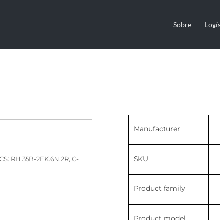
Sobre
Logís
Manufacturer
SKU
: RH 35B-2EK.6N.2R, C-
Product family
Product model