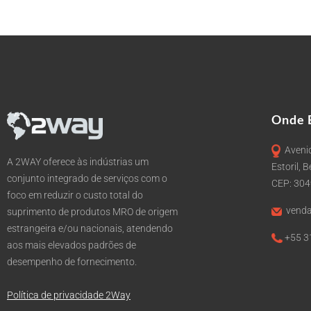
Onde 
Avenid
A 2WAY oferece às indústrias um
Estoril, 
conjunto integrado de serviços com o
CEP: 30
foco em reduzir o custo total do
venda
suprimento de produtos MRO de origem
estrangeira e/ou nacionais, atendendo
+55 3
aos mais elevados padrões de
desempenho de fornecimento.
Política de privacidade 2Way