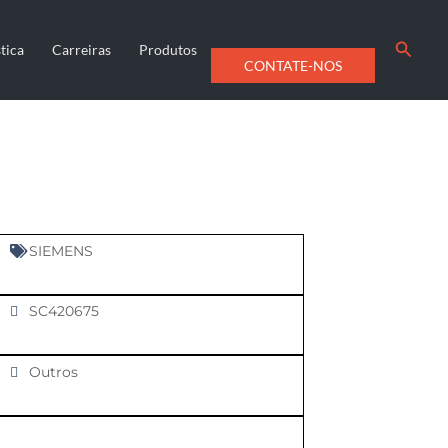
Searc
tica
Carreiras
Produtos
CONTATE-NOS
SIEMENS
SC420675
Outros