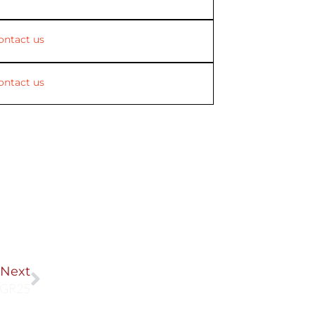
ontact us
ontact us
Next
Next
GR25