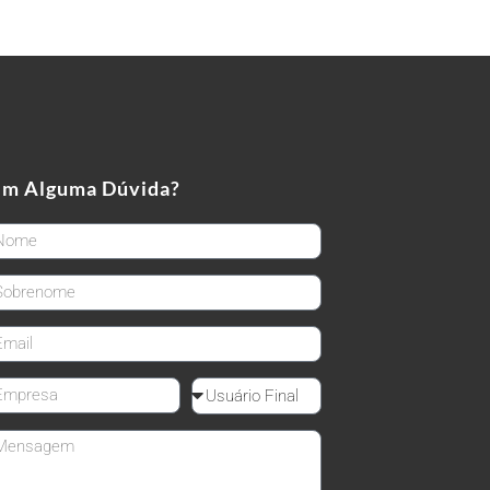
em Alguma Dúvida?
rstName
stName
ail
mpanyName
Reseller
ssage