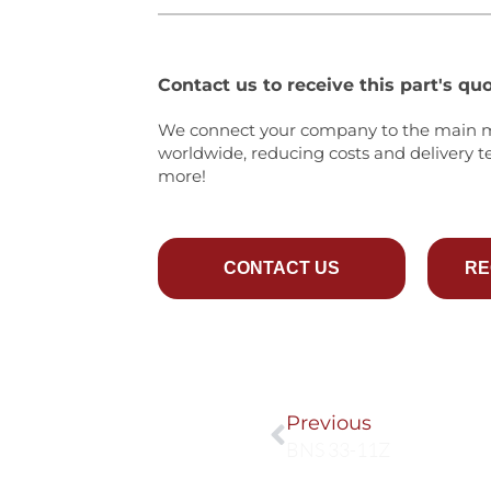
Contact us to receive this part's quo
We connect your company to the main 
worldwide, reducing costs and delivery t
more!
CONTACT US
RE
Prev
Previous
BNS 33-11Z