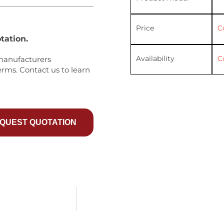
Price
C
tation.
Availability
C
manufacturers
erms. Contact us to learn
QUEST QUOTATION