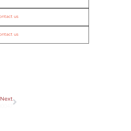
ontact us
ontact us
Next
Next
00047