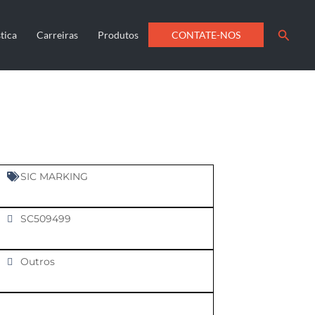
Searc
CONTATE-NOS
tica
Carreiras
Produtos
SIC MARKING
SC509499
Outros