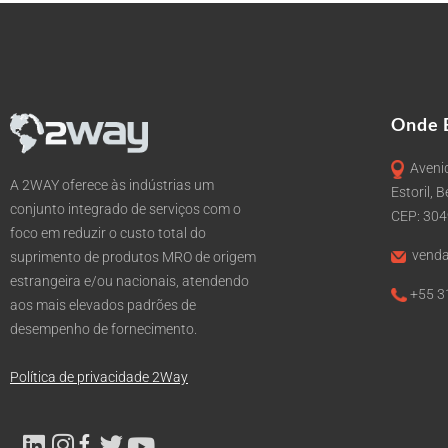
Onde 
Avenid
A 2WAY oferece às indústrias um
Estoril, 
conjunto integrado de serviços com o
CEP: 30
foco em reduzir o custo total do
venda
suprimento de produtos MRO de origem
estrangeira e/ou nacionais, atendendo
+55 3
aos mais elevados padrões de
desempenho de fornecimento.
Política de privacidade 2Way