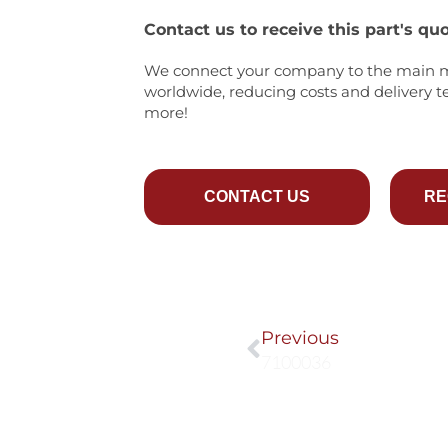
Contact us to receive this part's quo
We connect your company to the main 
worldwide, reducing costs and delivery t
more!
CONTACT US
RE
Prev
Previous
7100036