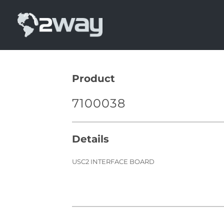
Skip
to
content
Product
7100038
Details
USC2 INTERFACE BOARD