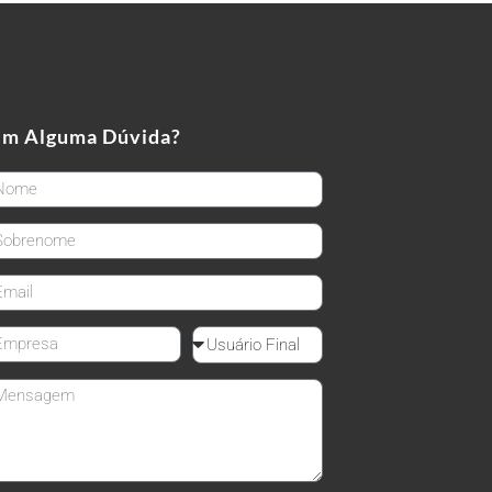
em Alguma Dúvida?
rstName
stName
ail
mpanyName
Reseller
ssage