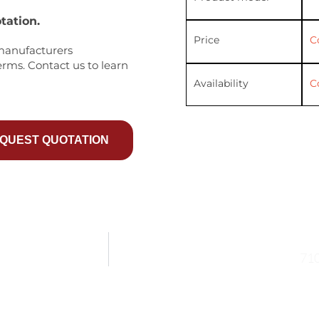
tation.
Price
C
manufacturers
erms. Contact us to learn
Availability
C
QUEST QUOTATION
71