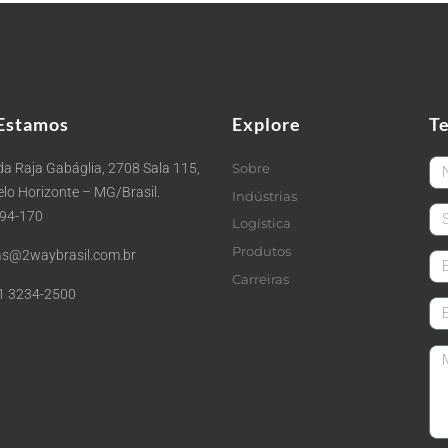
Estamos
Explore
T
Fi
a Raja Gabáglia, 2708 Sala 115,
Sobre
Belo Horizonte – MG/Brasil.
Indústrias
La
494-170
Logística
Produtos
s@2waybrasil.com.br
em
Carreiras
1 3234-2500
Co
Me