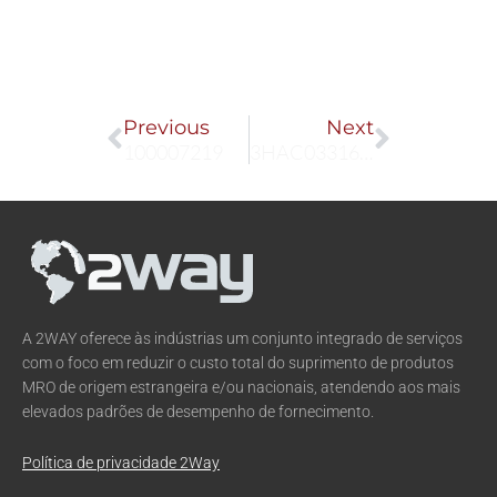
Prev
Next
Previous
Next
100007219
3HAC033163-001
A 2WAY oferece às indústrias um conjunto integrado de serviços
com o foco em reduzir o custo total do suprimento de produtos
MRO de origem estrangeira e/ou nacionais, atendendo aos mais
elevados padrões de desempenho de fornecimento.
Política de privacidade 2Way