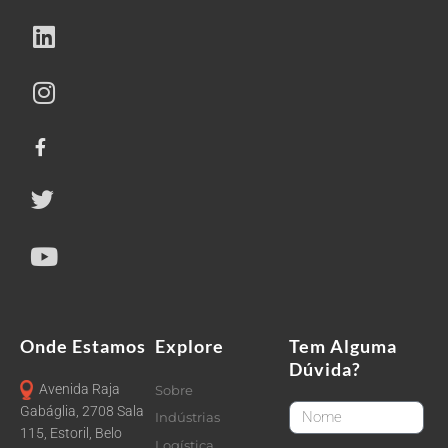
Onde Estamos
Explore
Tem Alguma
Dúvida?
Avenida Raja
Sobre
FirstName
Gabáglia, 2708 Sala
Indústrias
115, Estoril, Belo
Logística