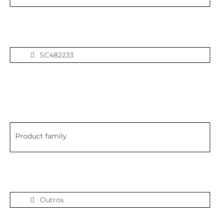
SC482233
Product family
Outros