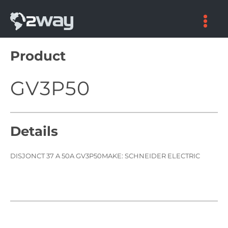
Skip
to
content
Product
GV3P50
Details
DISJONCT 37 A 50A GV3P50MAKE: SCHNEIDER ELECTRIC