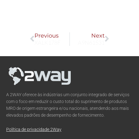
Prev
Next
Previous
Next
XALK178F
A9N61531
A 2WAY oferece às indústrias um conjunto integrado de serviços
com o foco em reduzir o custo total do suprimento de produtos
MRO de origem estrangeira e/ou nacionais, atendendo aos mais
elevados padrões de desempenho de fornecimento.
Política de privacidade 2Way