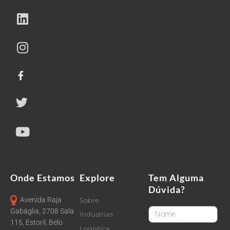
Onde Estamos
Explore
Tem Alguma
Dúvida?
Avenida Raja
Sobre
FirstName
Gabáglia, 2708 Sala
Indústrias
115, Estoril, Belo
Logística