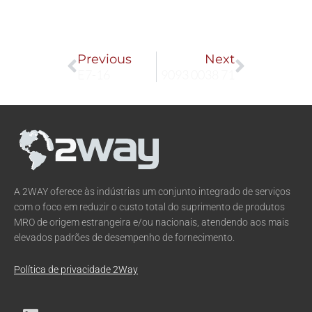
Prev
Next
Previous
Next
E7-16
9093 0038 71
A 2WAY oferece às indústrias um conjunto integrado de serviços
com o foco em reduzir o custo total do suprimento de produtos
MRO de origem estrangeira e/ou nacionais, atendendo aos mais
elevados padrões de desempenho de fornecimento.
Política de privacidade 2Way