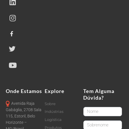
Onde Estamos
Explore
Tem Alguma
Dúvida?
Avenida Raja
Sobre
FirstName
Gabáglia, 2708 Sala
Indústrias
115, Estoril, Belo
Logística
Horizonte –
LastName
Produtos
MG/Brasil.