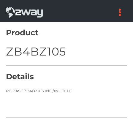
Skip
to
content
Product
ZB4BZ105
Details
PB BASE ZB4BZ105 1NO/1NC TELE