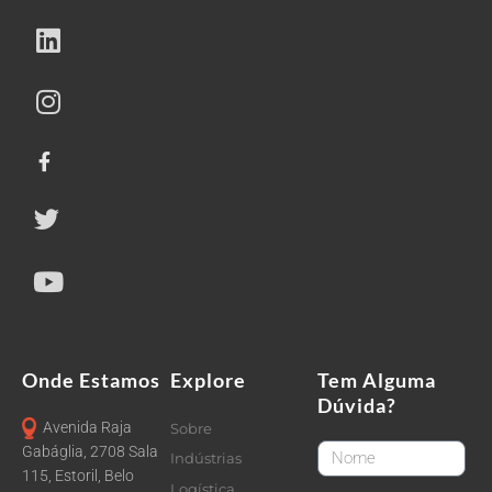
Onde Estamos
Explore
Tem Alguma
Dúvida?
Avenida Raja
Sobre
FirstName
Gabáglia, 2708 Sala
Indústrias
115, Estoril, Belo
Logística