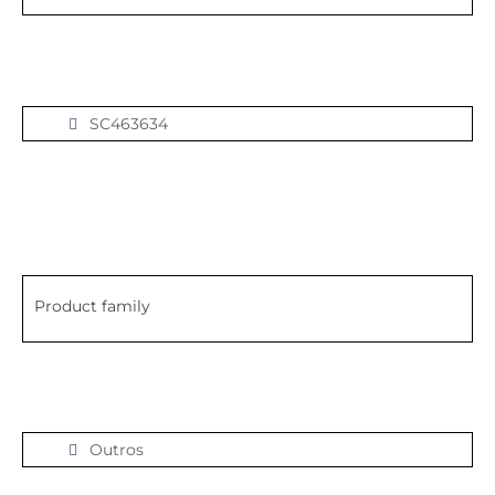
SC463634
Product family
Outros