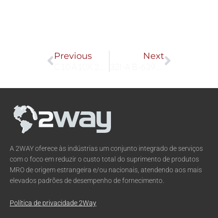
Prev
Next
Previous
Next
C10 A10X 24D
32I-A B-63944PO-2
A 2WAY oferece às indústrias um conjunto integrado de serviços
com o foco em reduzir o custo total do suprimento de produtos
MRO de origem estrangeira e/ou nacionais, atendendo aos mais
elevados padrões de desempenho de fornecimento.
Política de privacidade 2Way