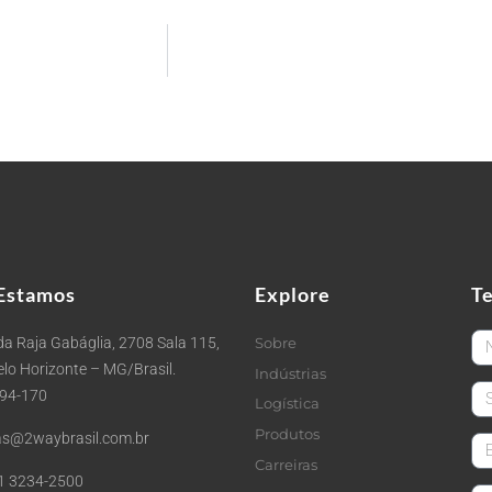
Estamos
Explore
T
Fi
a Raja Gabáglia, 2708 Sala 115,
Sobre
Belo Horizonte – MG/Brasil.
Indústrias
La
494-170
Logística
Produtos
s@2waybrasil.com.br
em
Carreiras
1 3234-2500