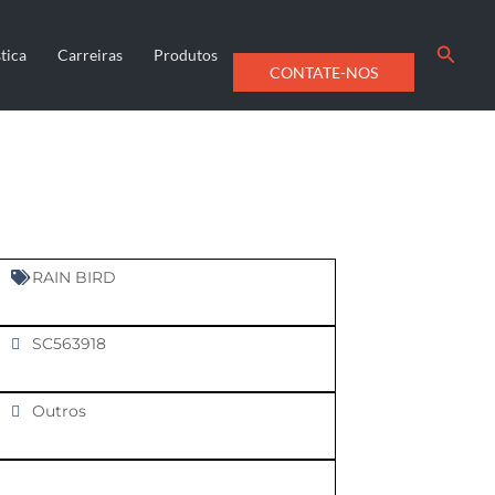
Searc
tica
Carreiras
Produtos
CONTATE-NOS
RAIN BIRD
SC563918
Outros