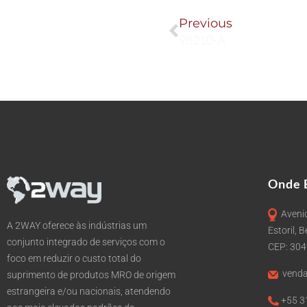
Prev
Previous
98210-A
Onde 
Avenid
A 2WAY oferece às indústrias um
Estoril, 
conjunto integrado de serviços com o
CEP: 30
foco em reduzir o custo total do
venda
suprimento de produtos MRO de origem
estrangeira e/ou nacionais, atendendo
+55 3