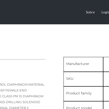
Sobre
Logís
Manufacturer
SKU
ROL DIAPHRAGM MATERIAL
BSP FEMALE END
Product family
RE CLASS PN 10 DIAPHRAGM
PASS DRILLING SOLENOID
Product model
NAL DIAMETER 2