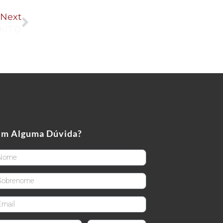
Next
Next
KIT D
em Alguma Dúvida?
rstName
stName
ail