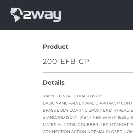
Skip
to
content
Product
200-EFB-CP
Details
VALVE CONTROL DIAFR BSP 2 ”
BASIC NAME VALVE NAME DIAPHRAGM CONT
BRASS BODY COATING EPOXY END THREAD 
STANDARD ISO 7-1 (ABNT NBR 6414) PRESSU
MATERIAL NITRILIC RUBBER-NBR STRAIGHT 
CONNECTION ACTION NORMAL CLOSED NOMI