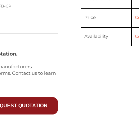
FB-CP
Price
C
Availability
C
tation.
manufacturers
erms. Contact us to learn
QUEST QUOTATION