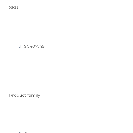
SKU
SC407745
Product family