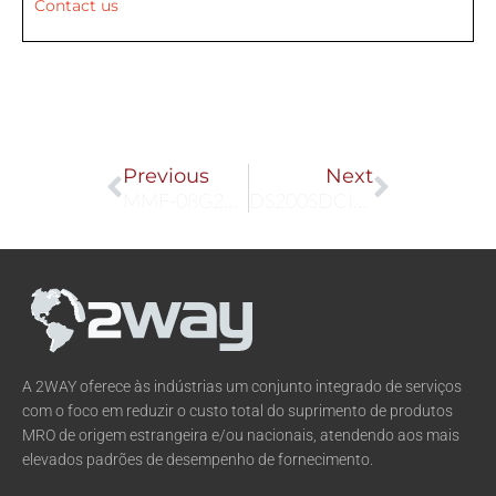
Contact us
Prev
Next
Previous
Next
MMF-08G24TS-CN2
DS200SDCIG1A
A 2WAY oferece às indústrias um conjunto integrado de serviços
com o foco em reduzir o custo total do suprimento de produtos
MRO de origem estrangeira e/ou nacionais, atendendo aos mais
elevados padrões de desempenho de fornecimento.