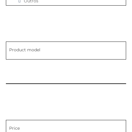
Outros
Product model
Price