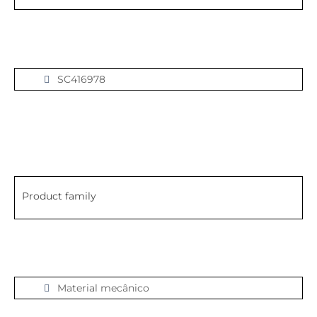
SC416978
Product family
Material mecânico