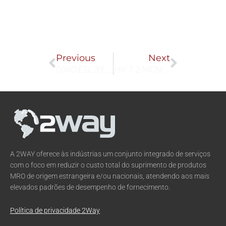
Prev
Next
Previous
Next
0980 ESL 393-121 934879003
HK 7.2 MOVED
A 2WAY oferece às indústrias um conjunto integrado de serviços
com o foco em reduzir o custo total do suprimento de produtos
MRO de origem estrangeira e/ou nacionais, atendendo aos mais
elevados padrões de desempenho de fornecimento.
Política de privacidade 2Way