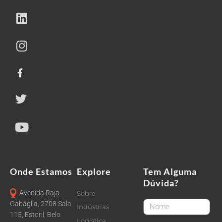
Onde Estamos
Explore
Tem Alguma
Dúvida?
Avenida Raja
Sobre
FirstName
Gabáglia, 2708 Sala
Indústrias
115, Estoril, Belo
Logística