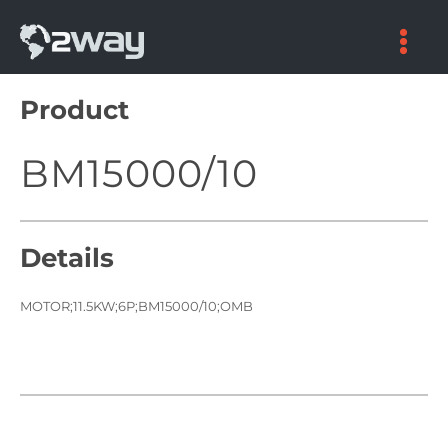
Skip
to
content
Product
BM15000/10
Details
MOTOR;11.5KW;6P;BM15000/10;OMB