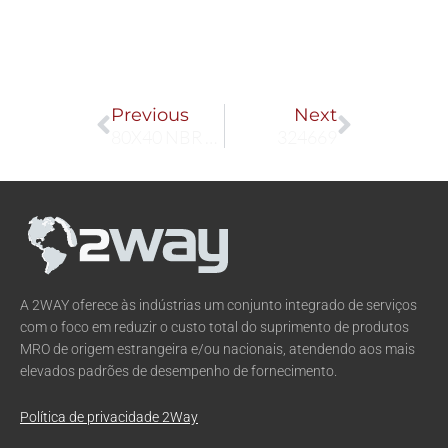
Prev
Next
Previous
Next
80X40 NBR 60
324669
A 2WAY oferece às indústrias um conjunto integrado de serviços
com o foco em reduzir o custo total do suprimento de produtos
MRO de origem estrangeira e/ou nacionais, atendendo aos mais
elevados padrões de desempenho de fornecimento.
Política de privacidade 2Way