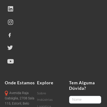
Onde Estamos
Explore
Tem Alguma
Dúvida?
Avenida Raja
Sobre
FirstName
Gabáglia, 2708 Sala
Indústrias
115, Estoril, Belo
Logística