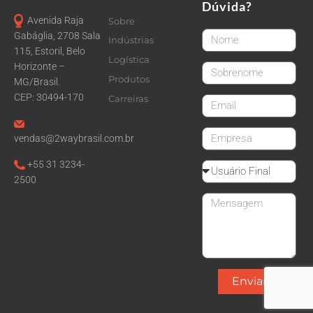
Dúvida?
Avenida Raja
Sobre
FirstName
Gabáglia, 2708 Sala
Indústrias
115, Estoril, Belo
Logística
Horizonte –
LastName
Produtos
MG/Brasil.
CEP: 30494-170
Carreiras
email
CompanyName
vendas@2waybrasil.com.br
+55 31 3234-
Reseller
2500
Message
Enviar