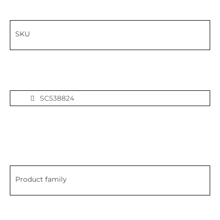
SKU
SC538824
Product family