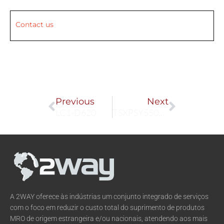
Contact us
Prev
Next
Previous
Next
LC1-D620
TSXPSY5500M
A 2WAY oferece às indústrias um conjunto integrado de serviços
com o foco em reduzir o custo total do suprimento de produtos
MRO de origem estrangeira e/ou nacionais, atendendo aos mais