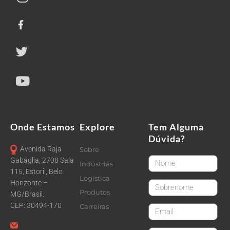
Onde Estamos
Explore
Tem Alguma
Dúvida?
Avenida Raja
Sobre
FirstName
Gabáglia, 2708 Sala
Indústrias
115, Estoril, Belo
Logística
Horizonte –
LastName
Produtos
MG/Brasil.
CEP: 30494-170
Carreiras
email