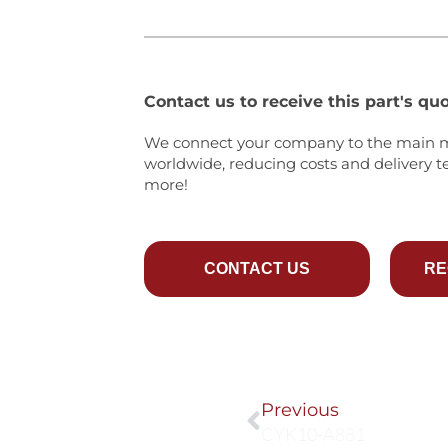
Contact us to receive this part's quo
We connect your company to the main 
worldwide, reducing costs and delivery t
more!
CONTACT US
RE
Prev
Previous
CYK10-A881