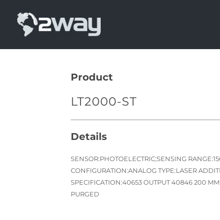
Skip
to
content
Product
LT2000-ST
Details
SENSOR:PHOTOELECTRIC;SENSING RANGE:1
CONFIGURATION:ANALOG TYPE:LASER ADDI
SPECIFICATION:40653 OUTPUT 40846 200 M
PURGED