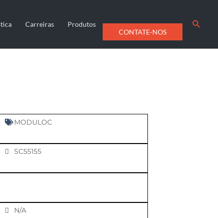
Searc
tica
Carreiras
Produtos
CONTATE-NOS
MODULOC
SC55155
N/A