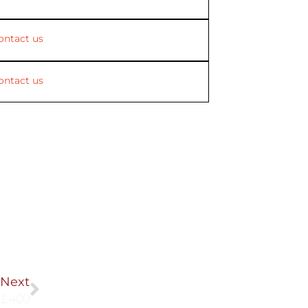
ontact us
ontact us
Next
Next
1.400