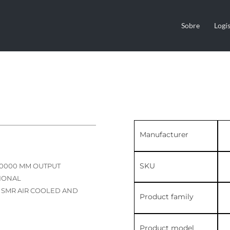
Sobre
Logís
Manufacturer
SKU
50000 MM OUTPUT
TIONAL
M SMR AIR COOLED AND
Product family
Product model