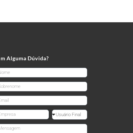
em Alguma Dúvida?
rstName
stName
ail
mpanyName
Reseller
ssage