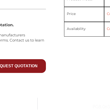
Price
C
tation.
Availability
C
manufacturers
erms. Contact us to learn
QUEST QUOTATION
PGB.063