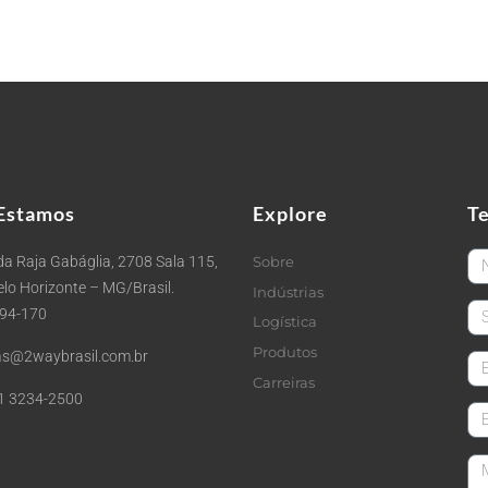
Estamos
Explore
T
Fi
a Raja Gabáglia, 2708 Sala 115,
Sobre
Belo Horizonte – MG/Brasil.
Indústrias
La
494-170
Logística
Produtos
s@2waybrasil.com.br
em
Carreiras
1 3234-2500
Co
Me