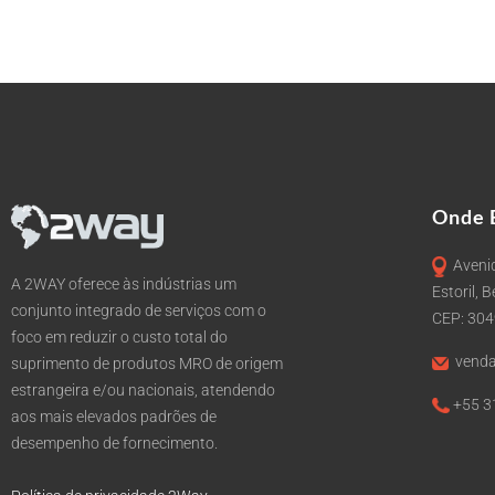
Onde 
Avenid
A 2WAY oferece às indústrias um
Estoril, 
conjunto integrado de serviços com o
CEP: 30
foco em reduzir o custo total do
venda
suprimento de produtos MRO de origem
estrangeira e/ou nacionais, atendendo
+55 3
aos mais elevados padrões de
desempenho de fornecimento.