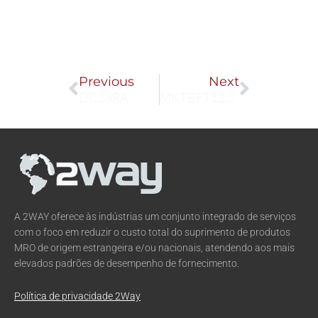
Prev
Next
Previous
Next
DC18RA
MKTBFT126FZ
A 2WAY oferece às indústrias um conjunto integrado de serviços
com o foco em reduzir o custo total do suprimento de produtos
MRO de origem estrangeira e/ou nacionais, atendendo aos mais
elevados padrões de desempenho de fornecimento.
Política de privacidade 2Way