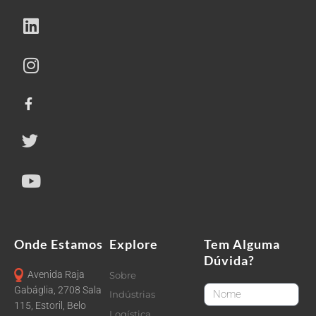
Onde Estamos
Explore
Tem Alguma
Dúvida?
Avenida Raja
Sobre
FirstName
Gabáglia, 2708 Sala
Indústrias
115, Estoril, Belo
Logística