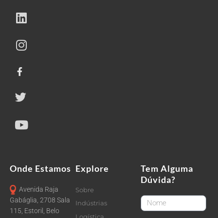
Onde Estamos
Explore
Tem Alguma
Dúvida?
Avenida Raja
Sobre
FirstName
Gabáglia, 2708 Sala
Indústrias
115, Estoril, Belo
Logística