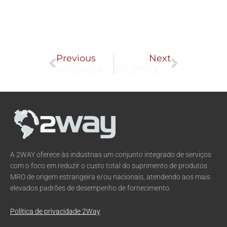
Prev
Next
Previous
Next
MTO535EA7
2711PT10C22A9P
A 2WAY oferece às indústrias um conjunto integrado de serviços
com o foco em reduzir o custo total do suprimento de produtos
MRO de origem estrangeira e/ou nacionais, atendendo aos mais
elevados padrões de desempenho de fornecimento.
Política de privacidade 2Way