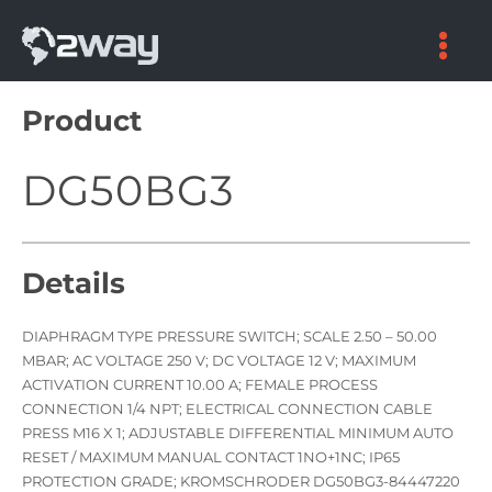
Skip
to
content
Product
DG50BG3
Details
DIAPHRAGM TYPE PRESSURE SWITCH; SCALE 2.50 – 50.00
MBAR; AC VOLTAGE 250 V; DC VOLTAGE 12 V; MAXIMUM
ACTIVATION CURRENT 10.00 A; FEMALE PROCESS
CONNECTION 1/4 NPT; ELECTRICAL CONNECTION CABLE
PRESS M16 X 1; ADJUSTABLE DIFFERENTIAL MINIMUM AUTO
RESET / MAXIMUM MANUAL CONTACT 1NO+1NC; IP65
PROTECTION GRADE; KROMSCHRODER DG50BG3-84447220