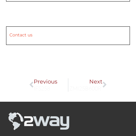
Contact us
Prev
Next
Previous
Next
IFS258
ZMI25B600R’