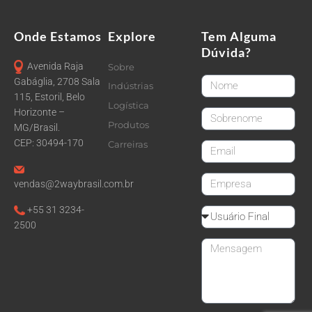
Onde Estamos
Explore
Tem Alguma
Dúvida?
Avenida Raja
Sobre
FirstName
Gabáglia, 2708 Sala
Indústrias
115, Estoril, Belo
Logística
Horizonte –
LastName
Produtos
MG/Brasil.
CEP: 30494-170
Carreiras
email
CompanyName
vendas@2waybrasil.com.br
+55 31 3234-
Reseller
2500
Message