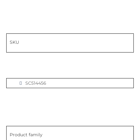
SKU
SC514456
Product family