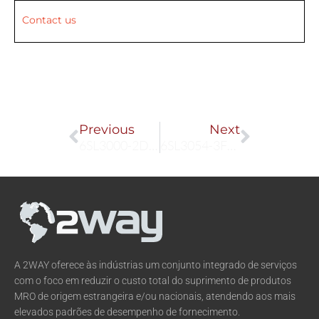
Contact us
Prev
Next
Previous
Next
6SL3000-2DE38-4AA0
6SL3054-3FC10-1BA0
A 2WAY oferece às indústrias um conjunto integrado de serviços
com o foco em reduzir o custo total do suprimento de produtos
MRO de origem estrangeira e/ou nacionais, atendendo aos mais
elevados padrões de desempenho de fornecimento.