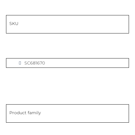
SKU
SC681670
Product family