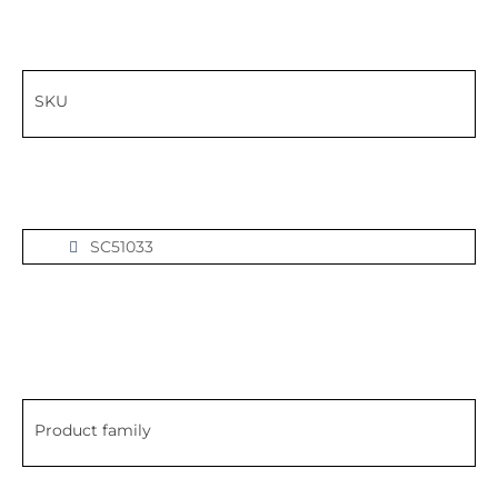
SKU
SC51033
Product family