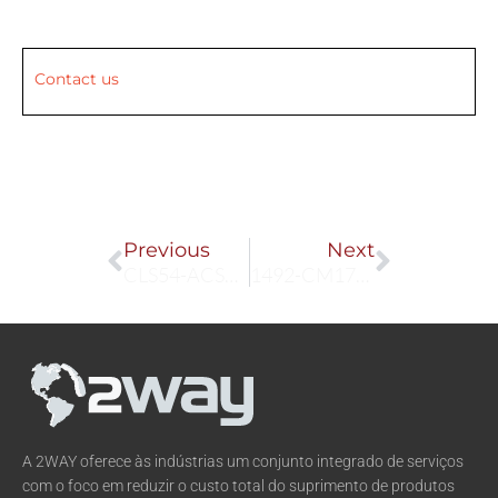
Contact us
Prev
Next
Previous
Next
CLS54-ACS1032
1492-CM1771-LD001
A 2WAY oferece às indústrias um conjunto integrado de serviços
com o foco em reduzir o custo total do suprimento de produtos