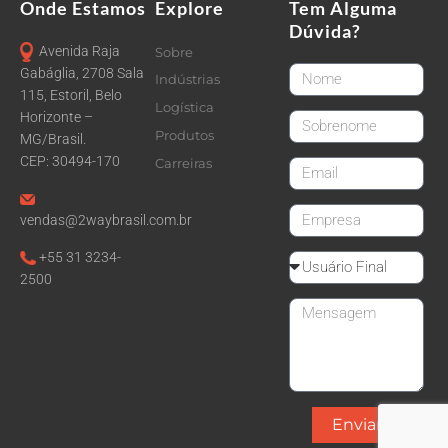
Onde Estamos
Explore
Tem Alguma
Dúvida?
Avenida Raja
Sobre
FirstName
Gabáglia, 2708 Sala
Indústrias
115, Estoril, Belo
Logística
Horizonte –
LastName
Produtos
MG/Brasil.
CEP: 30494-170
Carreiras
email
CompanyName
vendas@2waybrasil.com.br
+55 31 3234-
Reseller
2500
Message
Enviar