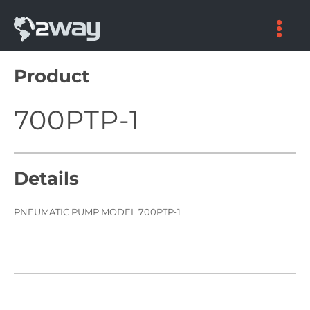
Skip
to
content
Product
700PTP-1
Details
PNEUMATIC PUMP MODEL 700PTP-1