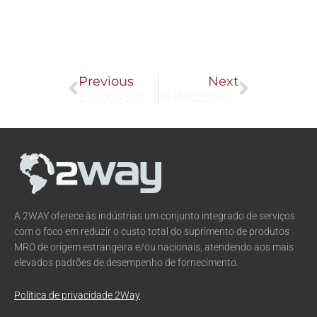
Prev
Next
Previous
Next
B70004528
RHM0250MP151S3B6105
A 2WAY oferece às indústrias um conjunto integrado de serviços
com o foco em reduzir o custo total do suprimento de produtos
MRO de origem estrangeira e/ou nacionais, atendendo aos mais
elevados padrões de desempenho de fornecimento.
Política de privacidade 2Way