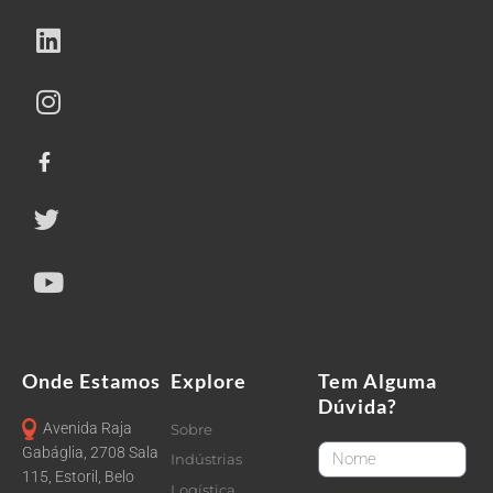
Onde Estamos
Explore
Tem Alguma
Dúvida?
Avenida Raja
Sobre
FirstName
Gabáglia, 2708 Sala
Indústrias
115, Estoril, Belo
Logística