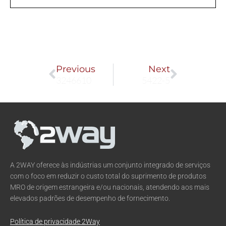
Prev
Next
Previous
Next
3246610
5422-5
A 2WAY oferece às indústrias um conjunto integrado de serviços
com o foco em reduzir o custo total do suprimento de produtos
MRO de origem estrangeira e/ou nacionais, atendendo aos mais
elevados padrões de desempenho de fornecimento.
Política de privacidade 2Way