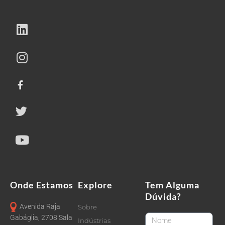
Onde Estamos
Explore
Tem Alguma
Dúvida?
Avenida Raja
Sobre
FirstName
Gabáglia, 2708 Sala
Indústrias