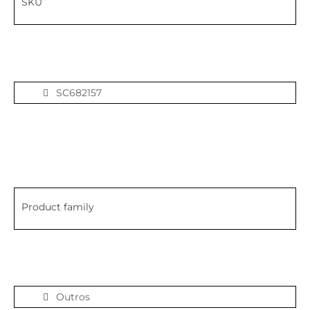
SKU
SC682157
Product family
Outros