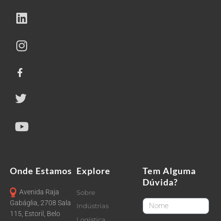
Onde Estamos
Explore
Tem Alguma
Dúvida?
Avenida Raja
Sobre
FirstName
Gabáglia, 2708 Sala
Indústrias
115, Estoril, Belo
Logística