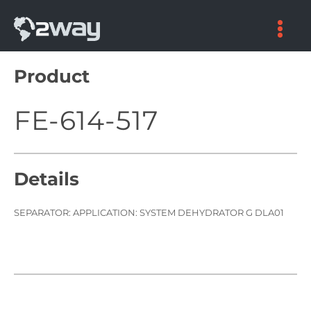
Skip
to
content
Product
FE-614-517
Details
SEPARATOR: APPLICATION: SYSTEM DEHYDRATOR G DLA01