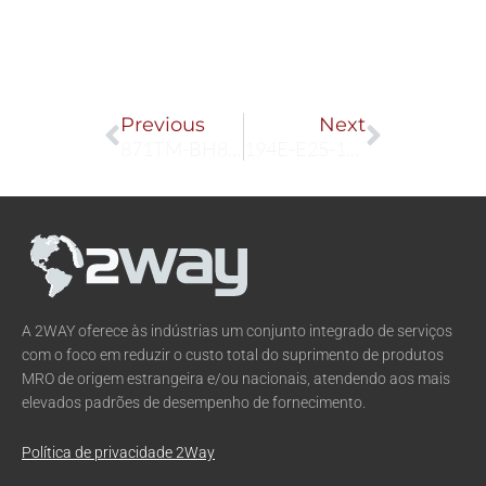
Prev
Next
Previous
Next
871TM-BH8N18-A2
194E-E25-1753-6G
A 2WAY oferece às indústrias um conjunto integrado de serviços
com o foco em reduzir o custo total do suprimento de produtos
MRO de origem estrangeira e/ou nacionais, atendendo aos mais
elevados padrões de desempenho de fornecimento.
Política de privacidade 2Way