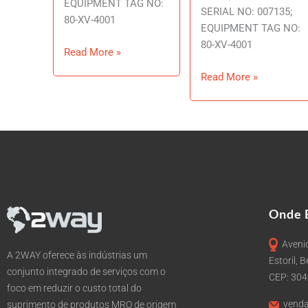
EQUIPMENT TAG NO:
SERIAL NO: 007135;
80-XV-4001
EQUIPMENT TAG NO:
80-XV-4001
Read More »
Read More »
Onde 
Avenid
A 2WAY oferece às indústrias um
Estoril, 
conjunto integrado de serviços com o
CEP: 30
foco em reduzir o custo total do
venda
suprimento de produtos MRO de origem