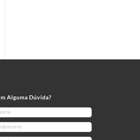
em Alguma Dúvida?
rstName
stName
ail