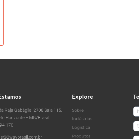
Estamos
Explore
T
Fi
a Raja Gabáglia, 2708 Sala 115,
Sobre
Belo Horizonte – MG/Brasil.
Indústrias
La
494-170
Logística
Produtos
s@2waybrasil.com.br
em