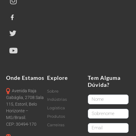
Onde Estamos
Explore
Tem Alguma
Dúvida?
Avenida Raja
Sobre
FirstName
Gabáglia, 2708 Sala
Indústrias
115, Estoril, Belo
Logística
Horizonte –
LastName
Produtos
MG/Brasil.
CEP: 30494-170
Carreiras
email